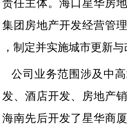
责任主体。海口星华房
集团房地产开发经营管
，制定并实施城市更新与
公司业务范围涉及中高
发、酒店开发、房地产
海南先后开发了星华商