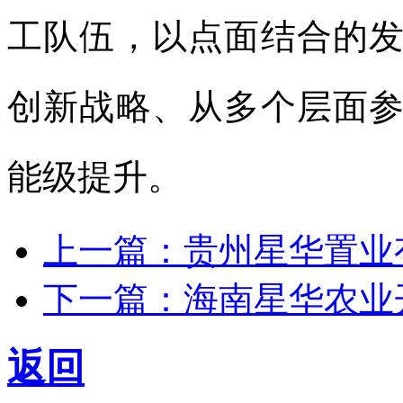
工队伍，以点面结合的
创新战略、从多个层面
能级提升。
上一篇：贵州星华置业
下一篇：海南星华农业
返回