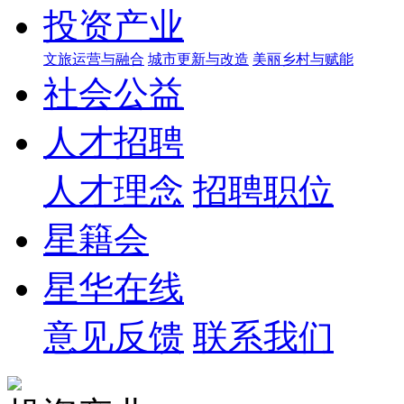
投资产业
文旅运营与融合
城市更新与改造
美丽乡村与赋能
社会公益
人才招聘
人才理念
招聘职位
星籍会
星华在线
意见反馈
联系我们