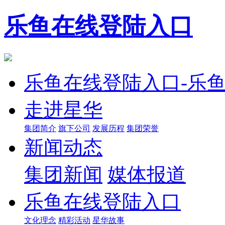
乐鱼在线登陆入口
乐鱼在线登陆入口-乐
走进星华
集团简介
旗下公司
发展历程
集团荣誉
新闻动态
集团新闻
媒体报道
乐鱼在线登陆入口
文化理念
精彩活动
星华故事