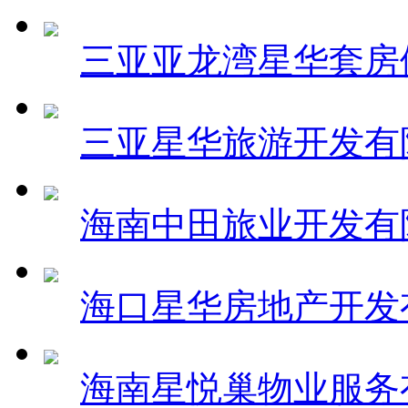
三亚亚龙湾星华套房
三亚星华旅游开发有
海南中田旅业开发有
海口星华房地产开发
海南星悦巢物业服务