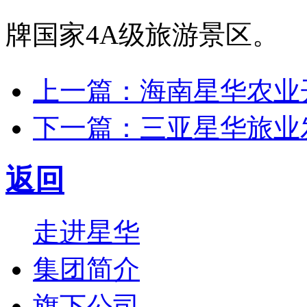
牌国家4A级旅游景区。
上一篇：海南星华农业
下一篇：三亚星华旅业
返回
走进星华
集团简介
旗下公司