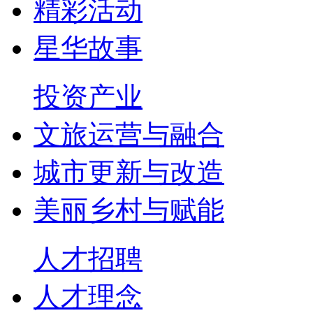
精彩活动
星华故事
投资产业
文旅运营与融合
城市更新与改造
美丽乡村与赋能
人才招聘
人才理念