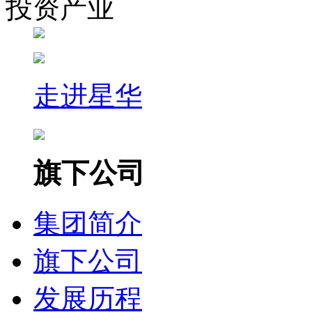
投资产业
走进星华
旗下公司
集团简介
旗下公司
发展历程