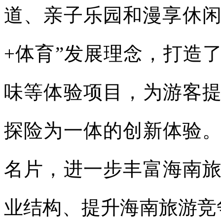
道、亲子乐园和漫享休闲
+体育”发展理念，打造
味等体验项目，为游客
探险为一体的创新体验
名片，进一步丰富海南
业结构、提升海南旅游竞争