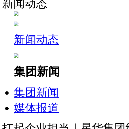
新闻动态
新闻动态
集团新闻
集团新闻
媒体报道
扛起企业担当｜星华集团