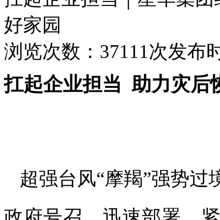
好家园
浏览次数：37111次
发布时间
扛起企业担当 助力灾后
超强台风“摩羯”强势
政府号召，迅速部署，紧