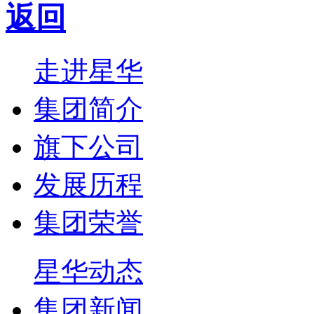
返回
走进星华
集团简介
旗下公司
发展历程
集团荣誉
星华动态
集团新闻