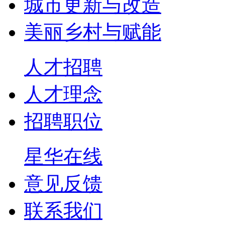
城市更新与改造
美丽乡村与赋能
人才招聘
人才理念
招聘职位
星华在线
意见反馈
联系我们