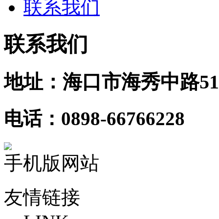
联系我们
联系我们
地址：海口市海秀中路51
电话：0898-66766228
手机版网站
友情链接