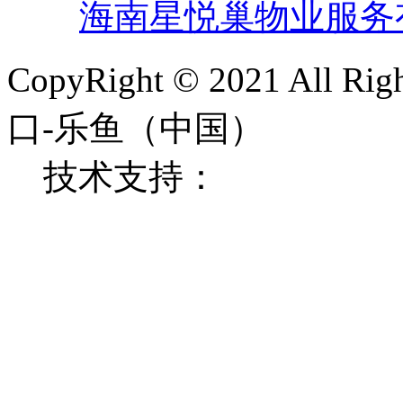
海南星悦巢物业服务
CopyRight © 2021 All
口-乐鱼（中国）
技术支持：